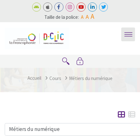
Passer au contenu principal
A
A
Taille de la police:
A
Accueil
Cours
Métiers du numérique
Catégories de cours